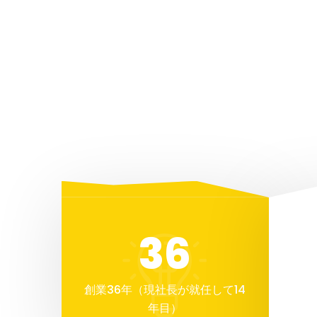
36
創業36年（現社長が就任して14
年目）